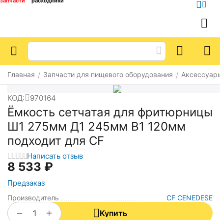
запчасти
расходники
Главная
Запчасти для пищевого оборудования
Аксессуар
/
/
КОД:
970164
Ёмкость сетчатая для фритюрницы
Ш1 275мм Д1 245мм В1 120мм
подходит для CF
Написать отзыв
8 533
₽
Предзаказ
Производитель
CF CENEDESE
+
−
Купить