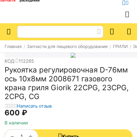
запчасти
расходники
Главная
Запчасти для пищевого оборудования
ГРИЛИ
Э
/
/
/
КОД:
112265
Рукоятка регулировочная D-76мм
ось 10x8мм 2008671 газового
крана гриля Giorik 22CPG, 23CPG,
2CPG, CG
Написать отзыв
‍600‍
₽
В наличии
+
−
Купить