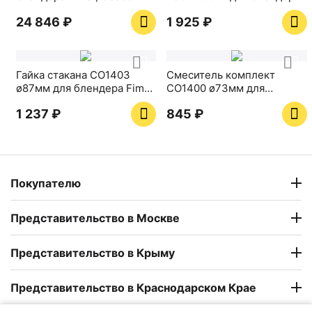
миксера Vema (код
24 846
₽
1 925
₽
XRFR50)
Гайка стакана CO1403
Смеситель комплект
ø87мм для блендера Fimar
CO1400 ø73мм для
FRI/FRP/TFA3P, Ceado
блендера Fimar, Ceado
1 237
₽
‍845‍
₽
Покупателю
Представительство в Москве
Представительство в Крыму
Представительство в Краснодарском Крае