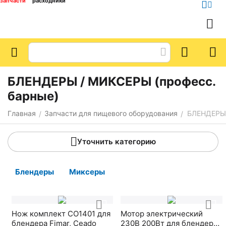
запчасти
расходники
БЛЕНДЕРЫ / МИКСЕРЫ (професс.
барные)
Главная
Запчасти для пищевого оборудования
БЛЕНДЕРЫ 
/
/
Уточнить категорию
Блендеры
Миксеры
Нож комплект CO1401 для
Мотор электрический
блендера Fimar, Ceado
230В 200Вт для блендера /