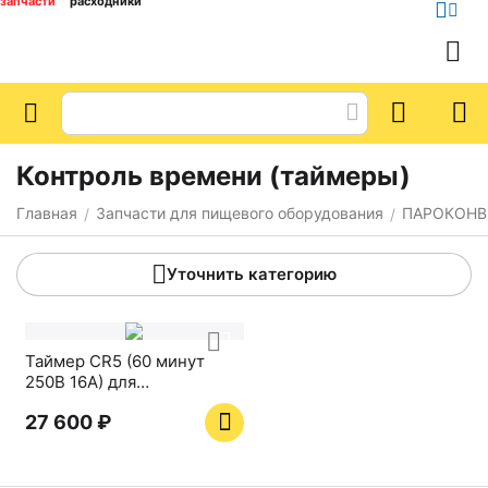
запчасти
расходники
Контроль времени (таймеры)
Главная
Запчасти для пищевого оборудования
ПАРОКОНВ
/
/
Уточнить категорию
Таймер CR5 (60 минут
250В 16А) для
конвекционной печи
27 600
₽