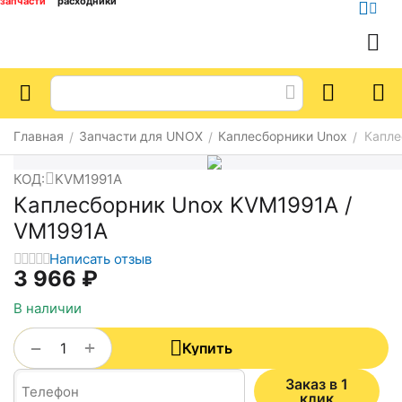
запчасти
расходники
Главная
Запчасти для UNOX
Каплесборники Unox
Капле
/
/
/
КОД:
KVM1991A
Каплесборник Unox KVM1991A /
VM1991A
Написать отзыв
3 966
₽
В наличии
+
−
Купить
Заказ в 1
клик