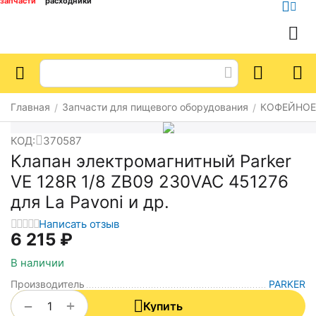
запчасти
расходники
Главная
Запчасти для пищевого оборудования
КОФЕЙНОЕ
/
/
КОД:
370587
Клапан электромагнитный Parker
VE 128R 1/8 ZB09 230VAC 451276
для La Pavoni и др.
Написать отзыв
6 215
₽
В наличии
Производитель
PARKER
+
−
Купить