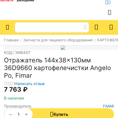
запчасти
расходники
Главная
Запчасти для пищевого оборудования
КАРТОФЕЛ
/
/
КОД:
696407
Отражатель 144x38x130мм
36D9660 картофелечистки Angelo
Po, Fimar
Написать отзыв
7 763
₽
В наличии
Производитель
FIMAR
+
−
Купить