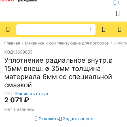
запчасти
расходники
Главная
Механика и комплектующие для приборов
Уплот
/
/
КОД:
699855
Уплотнение радиальное внутр.ø
15мм внеш. ø 35мм толщина
материала 6мм со специальной
смазкой
Написать отзыв
2 071
₽
Нет в наличии
Отложить
Задать вопрос