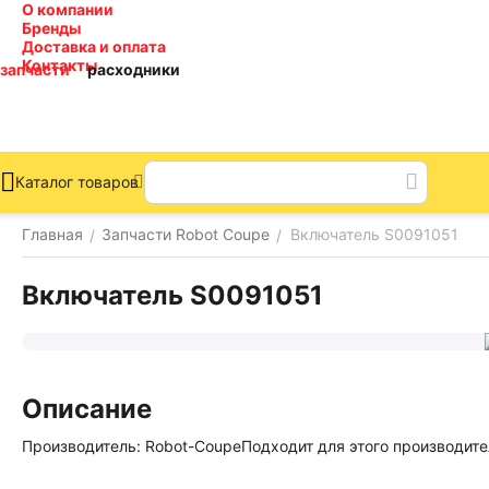
О компании
Бренды
Доставка и оплата
Контакты
запчасти
расходники
Каталог товаров
Главная
Запчасти Robot Coupe
Включатель S0091051
/
/
Включатель S0091051
Описание
Производитель: Robot-CoupeПодходит для этого производите