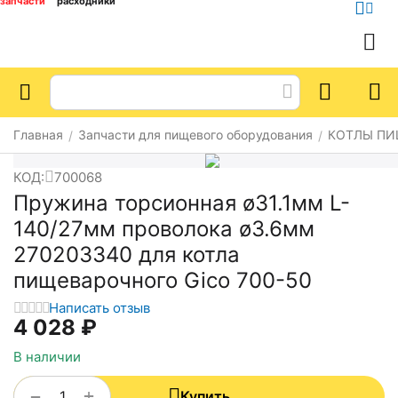
запчасти
расходники
Главная
Запчасти для пищевого оборудования
КОТЛЫ ПИ
/
/
КОД:
700068
Пружина торсионная ø31.1мм L-
140/27мм проволока ø3.6мм
270203340 для котла
пищеварочного Gico 700-50
Написать отзыв
4 028
₽
В наличии
+
−
Купить