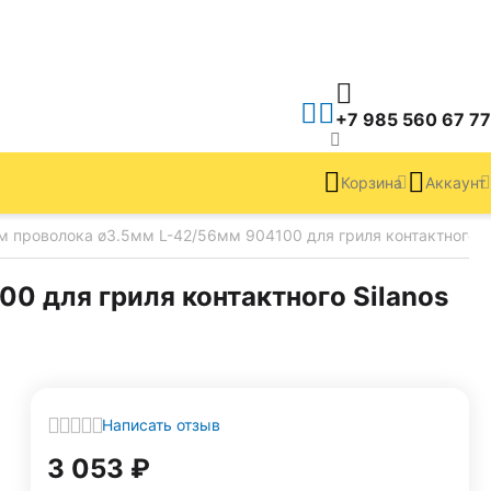
+7 985 560 67 77
Корзина
Аккаунт
 проволока ø3.5мм L-42/56мм 904100 для гриля контактного Si
0 для гриля контактного Silanos
Написать отзыв
3 053
₽