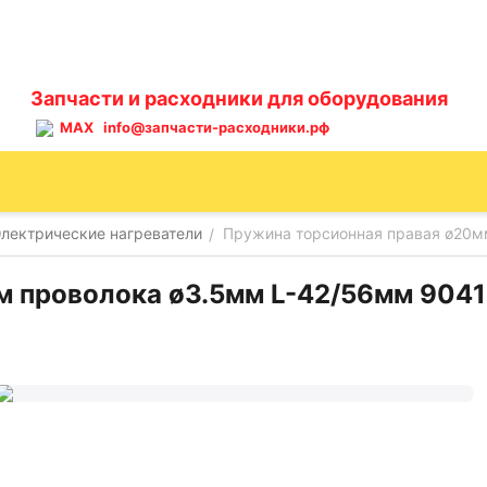
Запчасти и расходники для оборудования
MAX
info@запчасти-расходники.рф
лектрические нагреватели
Пружина торсионная правая ø20мм
/
 проволока ø3.5мм L-42/56мм 90410