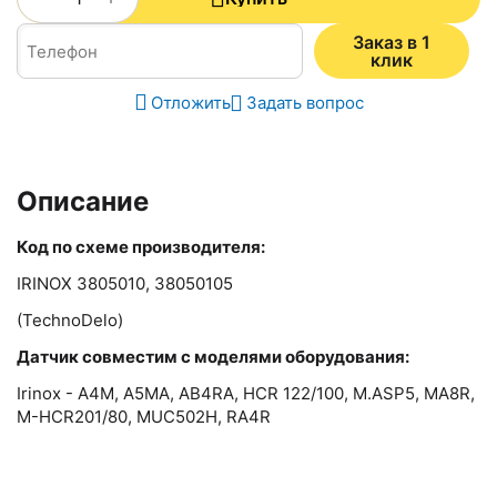
Заказ в 1
клик
Отложить
Задать вопрос
Описание
Код по схеме производителя:
IRINOX 3805010, 38050105
(TechnoDelo)
Датчик совместим с моделями оборудования:
Irinox - A4M, A5MA, AB4RA, HCR 122/100, M.ASP5, MA8R,
M-HCR201/80, MUC502H, RA4R