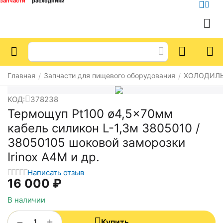
запчасти
расходники
Главная
Запчасти для пищевого оборудования
ХОЛОДИЛ
/
/
КОД:
378238
Термощуп Pt100 ø4,5x70мм
кабель силикон L-1,3м 3805010 /
38050105 шоковой заморозки
Irinox A4M и др.
Написать отзыв
16 000
₽
В наличии
+
−
Купить