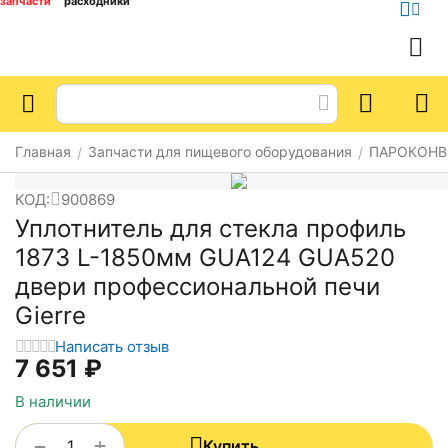
запчасти
расходники
Главная
Запчасти для пищевого оборудования
ПАРОКОНВ
/
/
КОД:
900869
Уплотнитель для стекла профиль
1873 L-1850мм GUA124 GUA520
двери профессиональной печи
Gierre
Написать отзыв
7 651
₽
В наличии
+
−
Купить