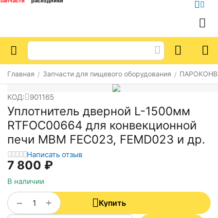
запчасти
расходники
Главная
Запчасти для пищевого оборудования
ПАРОКОНВ
/
/
КОД:
901165
Уплотнитель дверной L-1500мм
RTFOC00664 для конвекционной
печи MBM FEC023, FEMD023 и др.
Написать отзыв
7 800
₽
В наличии
+
−
Купить