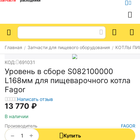
запчасти
расходники
Главная
Запчасти для пищевого оборудования
КОТЛЫ ПИ
/
/
КОД:
691031
Уровень в сборе S082100000
L168мм для пищеварочного котла
Fagor
Написать отзыв
13 770
₽
В наличии
Производитель
FAGOR
+
−
Купить