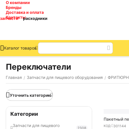
О компании
Бренды
Доставка и оплата
Контакты
запчасти
расходники
Каталог товаров
Переключатели
Главная
Запчасти для пищевого оборудования
ФРИТЮРН
/
/
Уточнить категорию
Категории
Пакетный п
42.04000.02
Запчасти для пищевого
301144
КОД:
2308