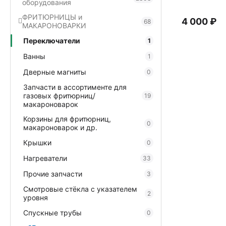
оборудования
ФРИТЮРНИЦЫ и
4 000
₽
68
МАКАРОНОВАРКИ
Переключатели
1
Ванны
1
Дверные магниты
0
Запчасти в ассортименте для
газовых фритюрниц/
19
макароноварок
Корзины для фритюрниц,
0
макароноварок и др.
Крышки
0
Нагреватели
33
Прочие запчасти
3
Смотровые стёкла с указателем
2
уровня
Спускные трубы
0